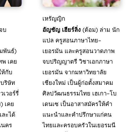
เหรัญญิก
จบ
อัญชัญ
เฮียร์ลิ่ง
(
ต้อม
)
ล่าม
นัก
แปล
ครูสอนภาษาไทย
–
มพันธ์
)
เยอรมัน
และครูสอนวาดภาพ
ทพ
เคย
จบปริญญาตรี
วิชาเอกภาษา
ห้กับ
เยอรมัน
จากมหาวิทยาลัย
บริษัท
เชียงใหม่
เป็นผู้ก่อตั้งสมาคม
วเวอร์รี่
ศิลปวัฒนธรรมไทย
เฮเกา
–
โบ
ย
)
เคย
เดนเซ
เป็นอาสาสมัครให้คำ
และได้
แนะนำและคำปรึกษาแก่คน
ในนคร
ไทยและครอบครัวในเยอรมนี