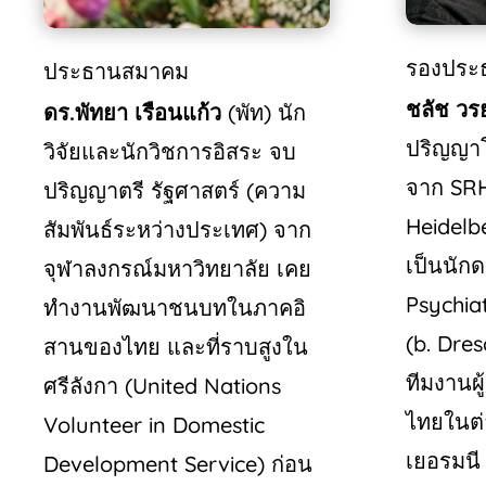
รองประ
ประธานสมาคม
ชลัช
วร
ดร
.
พัทยา
เรือนแก้ว
(
พัท
)
นัก
ปริญญา
วิจัยและนักวิชการอิสระ
จบ
จาก
SRH
ปริญญาตรี
รัฐศาสตร์
(
ความ
Heidel
สัมพันธ์ระหว่างประเทศ
)
จาก
เป็นนัก
จุฬาลงกรณ์มหาวิทยาลัย
เคย
Psychia
ทำงานพัฒนาชนบทในภาคอิ
(b. Dre
สานของไทย
และที่ราบสูงใน
ทีมงานผู
ศรีลังกา
(United Nations
ไทยในต
Volunteer in Domestic
เยอรมน
Development Service)
ก่อน