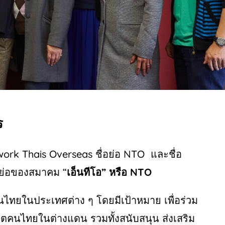
ร
ork Thais Overseas
ชื่อย่อ
NTO
และชื่อ
่อย่อของสมาคม
“
เอ็นทีโอ
”
หรือ
NTO
งคนไทยในประเทศต่าง
ๆ
โดยมีเป้าหมาย
เพื่อร่วม
วิตคนไทยในต่างแดน
รวมทั้งสนับสนุน
ส่งเสริม