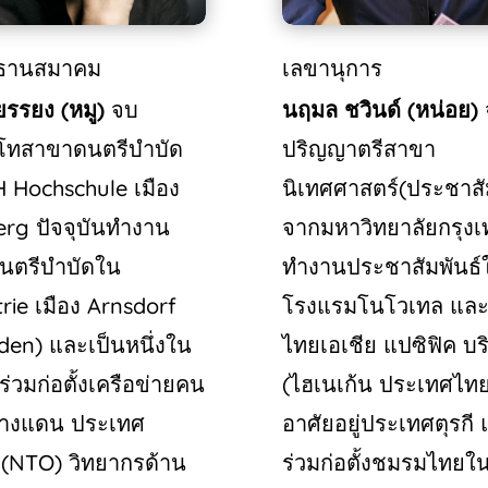
ธานสมาคม
เลขานุการ
ยรรยง
(
หมู
)
จบ
นฤมล
ชวินด์
(
หน่อย
)
โทสาขาดนตรีบำบัด
ปริญญาตรีสาขา
 Hochschule
เมือง
นิเทศศาสตร์
(
ประชาสั
berg
ปัจจุบันทำงาน
จากมหาวิทยาลัยกรุงเ
ดนตรีบำบัดใน
ทำงานประชาสัมพันธ์ใ
trie
เมือง
Arnsdorf
โรงแรมโนโวเทล
และ
sden)
และเป็นหนึ่งใน
ไทยเอเชีย
แปซิฟิค
บริ
้ร่วมก่อตั้งเครือข่ายคน
(
ไฮเนเก้น
ประเทศไท
่างแดน
ประเทศ
อาศัยอยู่ประเทศตุรกี
ี
(NTO)
วิทยากรด้าน
ร่วมก่อตั้งชมรมไทย