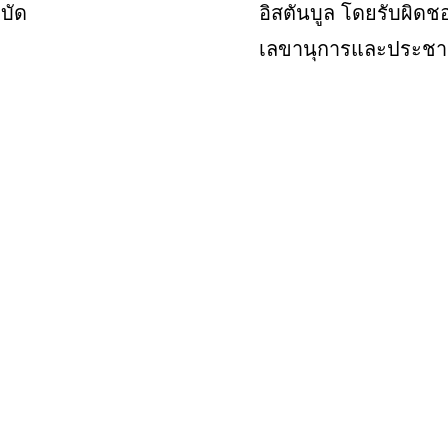
บัด
อิสตันบูล
โดยรับผิดช
เลขานุการและประชาส