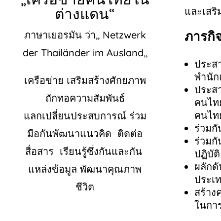
ต่างแดน“
และเสริ
ภารกิ
ภาษาเยอรมัน ว่า,, Netzwerk
der Thailänder im Ausland,,
ประสา
พำนั
เครือข่าย
เสริมสร้างศักยภาพ
ประส
ถักทอความสัมพันธ์
คนไทย
คนไท
แลกเปลี่ยนประสบการณ์
ร่วม
ร่วมก
มือกันพัฒนาแนวคิด
ติดต่อ
ร่วมก
สื่อสาร
เรียนรู้ซึ่งกันและกัน
ปฏิบัติ
ผลักด
แหล่งข้อมูล
พัฒนาคุณภาพ
ประเ
ชีวิต
สร้าง
ในการ